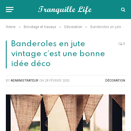
»
»
»
Home
Bricolage et travaux
Décoration
Banderoles en jute vintage c’est une bonne idée déco
Banderoles en jute
0
vintage c’est une bonne
idée déco
BY
ADMINISTRATEUR
ON
28 FÉVRIER 2020
DÉCORATION