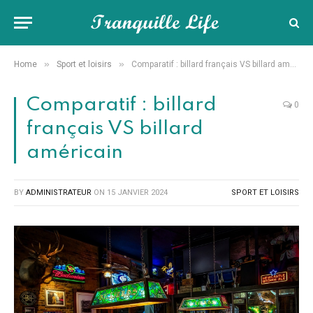
»
»
Home
Sport et loisirs
Comparatif : billard français VS billard américain
Comparatif : billard
0
français VS billard
américain
BY
ADMINISTRATEUR
ON
15 JANVIER 2024
SPORT ET LOISIRS