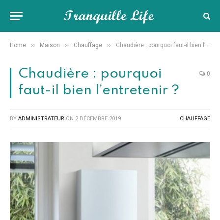
»
»
»
Home
Maison
Chauffage
Chaudière : pourquoi faut-il bien l’entretenir ?
Chaudière : pourquoi
0
faut-il bien l’entretenir ?
BY
ADMINISTRATEUR
ON
2 DÉCEMBRE 2019
CHAUFFAGE