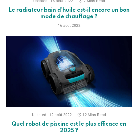
Updated:
16 août 2022
7 Mins Read
Le radiateur bain d’huile est-il encore un bon
mode de chauffage ?
16 août 2022
Updated:
12 août 2022
12 Mins Read
Quel robot de piscine est le plus efficace en
2025 ?