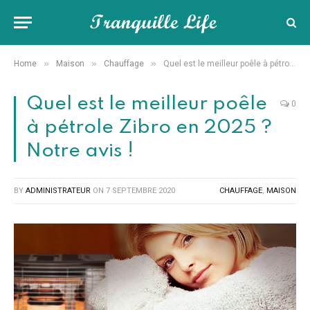
»
»
»
Home
Maison
Chauffage
Quel est le meilleur poêle à pétrole Zibro en 2025 ? Notre avis !
Quel est le meilleur poêle
0
à pétrole Zibro en 2025 ?
Notre avis !
BY
ADMINISTRATEUR
ON
7 SEPTEMBRE 2020
CHAUFFAGE
,
MAISON