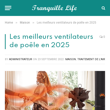
»
»
Home
Maison
Les meilleurs ventilateurs de poêle en 2025
Les meilleurs ventilateurs
0
de poêle en 2025
BY
ADMINISTRATEUR
ON
23 SEPTEMBRE 2022
MAISON
,
TRAITEMENT DE L'AIR