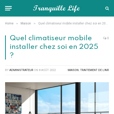
»
»
Home
Maison
Quel climatiseur mobile installer chez soi en 2025 ?
Quel climatiseur mobile
0
installer chez soi en 2025
?
BY
ADMINISTRATEUR
ON
8 AOÛT 2022
MAISON
,
TRAITEMENT DE L'AIR