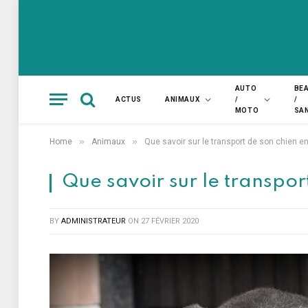
AUTO
BE
ACTUS
ANIMAUX
/
/
MOTO
SA
»
»
Home
Animaux
Que savoir sur le transport de son chien en
Que savoir sur le transpor
BY
ADMINISTRATEUR
ON
27 FÉVRIER 2020