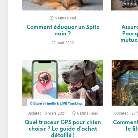
5 Mins Read
Comment éduquer un Spitz
Assura
nain ?
Pourq
mutue
22 août 2022
Updated:
8 mars 2021
6 Mins Read
Updated:
27 
Quel traceur GPS pour chien
Comment 
choisir ? Le guide d’achat
le f
détaillé !