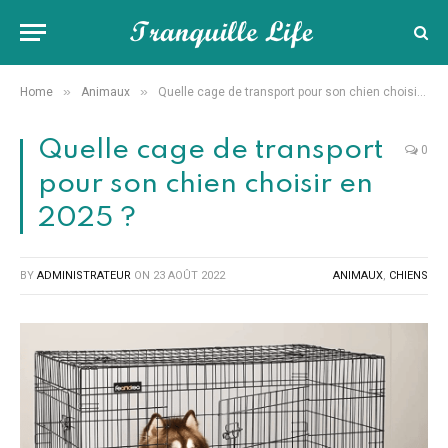
»
»
Home
Animaux
Quelle cage de transport pour son chien choisir en 2025 ?
Quelle cage de transport
0
pour son chien choisir en
2025 ?
BY
ADMINISTRATEUR
ON
23 AOÛT 2022
ANIMAUX
,
CHIENS