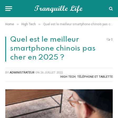
»
»
Home
High Tech
Quel est le meilleur smartphone chinois pas cher en 2025 ?
Quel est le meilleur
0
smartphone chinois pas
cher en 2025 ?
BY
ADMINISTRATEUR
ON
26 JUILLET 2022
HIGH TECH
,
TÉLÉPHONE ET TABLETTE