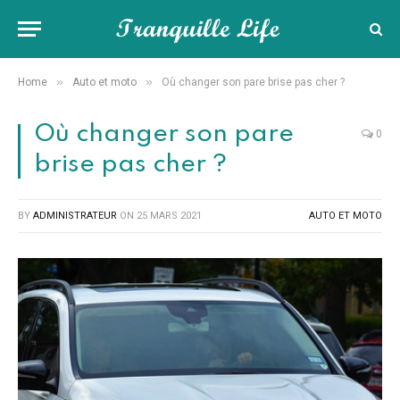
»
»
Home
Auto et moto
Où changer son pare brise pas cher ?
Où changer son pare
0
brise pas cher ?
BY
ADMINISTRATEUR
ON
25 MARS 2021
AUTO ET MOTO