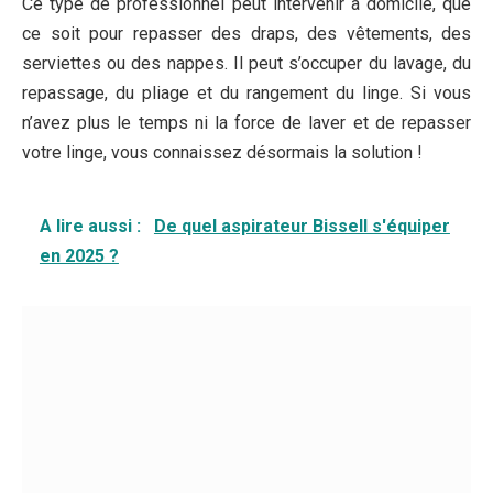
Ce type de professionnel peut intervenir à domicile, que
ce soit pour repasser des draps, des vêtements, des
serviettes ou des nappes. Il peut s’occuper du lavage, du
repassage, du pliage et du rangement du linge. Si vous
n’avez plus le temps ni la force de laver et de repasser
votre linge, vous connaissez désormais la solution !
A lire aussi :
De quel aspirateur Bissell s'équiper
en 2025 ?
Les avantages de disposer du
matériel d’entretien nécessaire
Posséder le matériel nécessaire à l’entretien de sa
maison permet de gagner du temps. Si vous ne pouvez