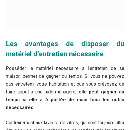
pas entretenir votre habitation et que vous prévoyez de
faire appel à une aide-ménagère,
elle peut gagner du
temps si elle a à portée de main tous les outils
nécessaires
.
Contrairement aux laveurs de vitres, qui sont toujours ultra
équipés, les aides-ménagères se rendent généralement
au domicile de leurs clients pratiquement les mains vides.
Il vous appartient donc de leur fournir tout ce qu’il faut,
comme l’aspirateur par exemple. Il est à noter que des
centaines d’aspirateurs existent sur le marché, parmi
lesquels les aspirateurs-balai sans fil et les
aspirateurs
eau et poussière
. Quel que soit l’appareil dont vous
disposez, une aide-ménagère professionnelle saura
l’utiliser.
C’est également le cas d’une spécialiste du repassage,