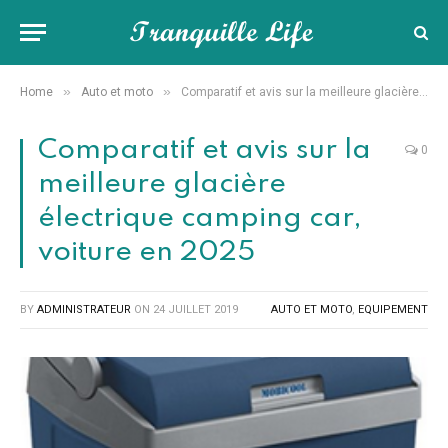
»
»
Home
Auto et moto
Comparatif et avis sur la meilleure glacière électrique camping car, voiture en 2025
Comparatif et avis sur la
0
meilleure glacière
électrique camping car,
voiture en 2025
BY
ADMINISTRATEUR
ON
24 JUILLET 2019
AUTO ET MOTO
,
EQUIPEMENT