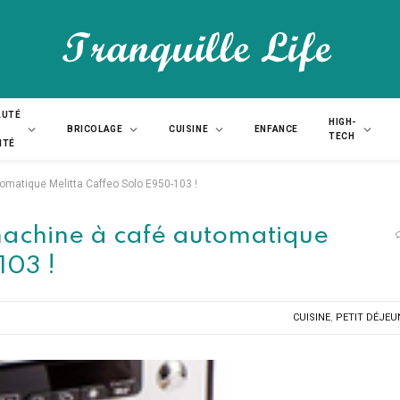
AUTÉ
HIGH-
BRICOLAGE
CUISINE
ENFANCE
TECH
NTÉ
omatique Melitta Caffeo Solo E950-103 !
machine à café automatique
103 !
CUISINE
,
PETIT DÉJEU