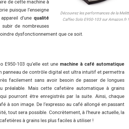
faire de cette machine à
orie puisque l’enseigne
Découvrez les performances de la Melitt
 appareil d’une
qualité
Caffeo Solo E950-103 sur Amazon.fr !
 subir de nombreuses
moindre dysfonctionnement que ce soit.
olo E950-103 qu’elle est une
machine à café automatique
n panneau de contrôle digital est ultra intuitif et permettra
 très facilement sans avoir besoin de passer de longues
au préalable. Mais cette cafetière automatique à grains
qui pourront être enregistrés par la suite. Ainsi, chaque
fé à son image. De l’expresso au café allongé en passant
té, tout sera possible. Concrètement, à l’heure actuelle, la
fetières à grains les plus faciles à utiliser !