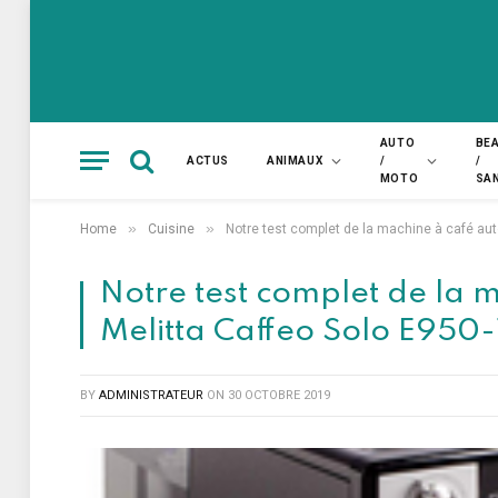
AUTO
BE
ACTUS
ANIMAUX
/
/
MOTO
SA
»
»
Home
Cuisine
Notre test complet de la machine à café aut
Notre test complet de la 
Melitta Caffeo Solo E950-
BY
ADMINISTRATEUR
ON
30 OCTOBRE 2019