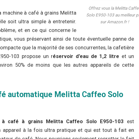
Offrez vous la Melitta Caff
 machine à café à grains Melitta
Solo E950-103 au meilleur p
le soit ultra simple à entretenir.
sur Amazon.fr !
oblème, et en ce qui concerne le
tique, vous préservant ainsi de toute éventuelle panne de
s compacte que la majorité de ses concurrentes, la cafetière
E950-103 propose un r
éservoir d’eau de 1,2 litre
et un
nviron 50% de moins que les autres appareils de cette
afé automatique Melitta Caffeo Solo
 à café à grains Melitta Caffeo Solo E950-103
est
n appareil à la fois ultra pratique et qui est tout à fait en
eur de café. Nous pourrions seulement regretter le fait