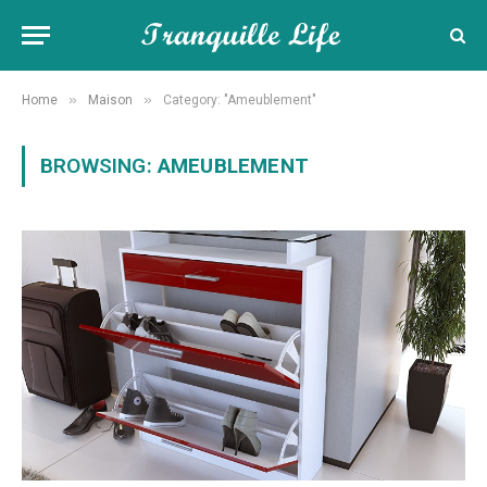
»
»
Home
Maison
Category: "Ameublement"
BROWSING:
AMEUBLEMENT