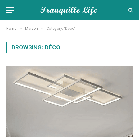
»
»
Home
Maison
Category: "Déco"
BROWSING:
DÉCO