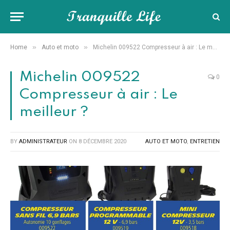
»
»
Home
Auto et moto
Michelin 009522 Compresseur à air : Le meilleur ?
Michelin 009522
0
Compresseur à air : Le
meilleur ?
BY
ADMINISTRATEUR
ON
8 DÉCEMBRE 2020
AUTO ET MOTO
,
ENTRETIEN