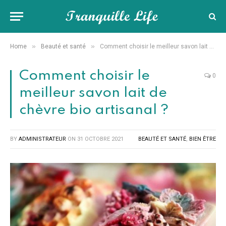
»
»
Home
Beauté et santé
Comment choisir le meilleur savon lait de chèvre bio artisanal ?
Comment choisir le
0
meilleur savon lait de
chèvre bio artisanal ?
BY
ADMINISTRATEUR
ON
31 OCTOBRE 2021
BEAUTÉ ET SANTÉ
,
BIEN ÊTRE