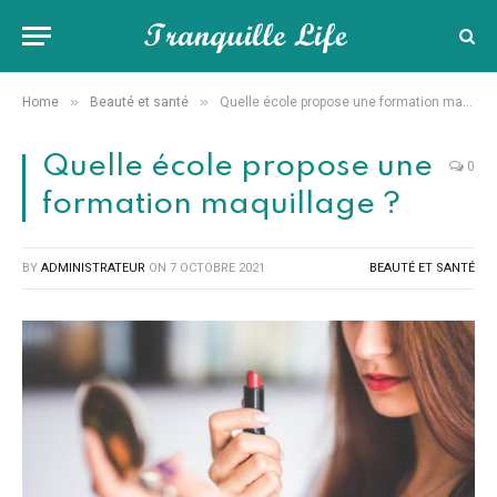
»
»
Home
Beauté et santé
Quelle école propose une formation maquillage ?
Quelle école propose une
0
formation maquillage ?
BY
ADMINISTRATEUR
ON
7 OCTOBRE 2021
BEAUTÉ ET SANTÉ