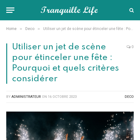
»
»
Home
Deco
Utiliser un jet de scène pour étinceler une fête : Pourquoi et quels critères considérer
Utiliser un jet de scène
0
pour étinceler une fête :
Pourquoi et quels critères
considérer
BY
ADMINISTRATEUR
ON
16 OCTOBRE 2023
DECO