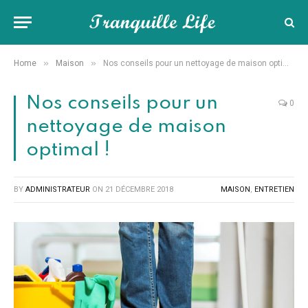
»
»
Home
Maison
Nos conseils pour un nettoyage de maison optimal !
Nos conseils pour un
0
nettoyage de maison
optimal !
BY
ADMINISTRATEUR
ON
21 DÉCEMBRE 2018
MAISON
,
ENTRETIEN