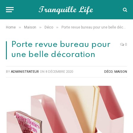
»
»
»
Home
Maison
Déco
Porte revue bureau pour une belle décoration
Porte revue bureau pour
0
une belle décoration
BY
ADMINISTRATEUR
ON
8 DÉCEMBRE 2020
DÉCO
,
MAISON