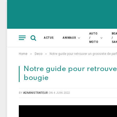
AUTO
BE
ACTUS
ANIMAUX
/
/
MOTO
SA
»
»
Home
Deco
Notre guide pour retrouver un grossiste de pa
Notre guide pour retrouve
bougie
BY
ADMINISTRATEUR
ON
4 JUIN 2022