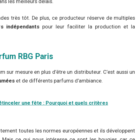
ns les meilleurs délais.
s très tôt. De plus, ce producteur réserve de multiples
rs indépendants
pour leur faciliter la production et la
arfum RBG Paris
m sur mesure en plus d’être un distributeur. C’est aussi un
fumées
et de différents parfums d’ambiance.
étinceler une fête : Pourquoi et quels critères
ctement toutes les normes européennes et ils développent
 Mais ce qui nous intéresse ce sont les bougies, car ce