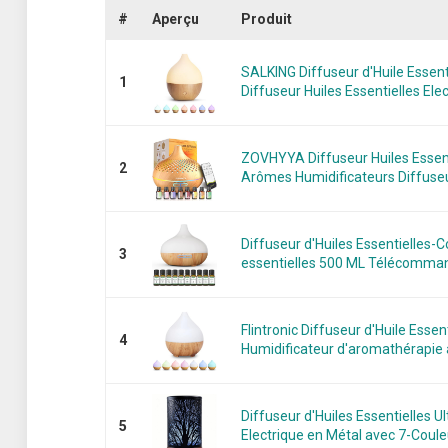
#
Aperçu
Produit
SALKING Diffuseur d'Huile Essent
1
Diffuseur Huiles Essentielles Elect
ZOVHYYA Diffuseur Huiles Essen
2
Arômes Humidificateurs Diffuseu
Diffuseur d'Huiles Essentielles-C
3
essentielles 500 ML Télécomman
Flintronic Diffuseur d'Huile Essen
4
Humidificateur d'aromathérapie a
Diffuseur d'Huiles Essentielles 
5
Electrique en Métal avec 7-Couleu