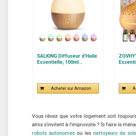
SALKING Diffuseur d'Huile
ZOVHYY
Essentielle, 100ml...
Essenti
Acheter sur Amazon
A
Vous rêvez que votre logement soit toujour
amis s’invitent à l’improviste ? Si faire le mén
robots autonomes
ou les
nettoyeurs de sol