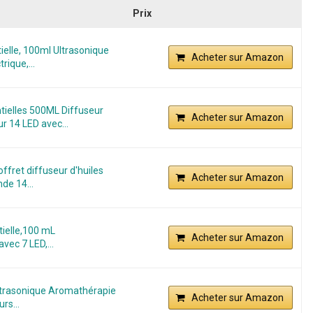
Prix
ielle, 100ml Ultrasonique
Acheter sur Amazon
rique,...
tielles 500ML Diffuseur
Acheter sur Amazon
r 14 LED avec...
offret diffuseur d'huiles
Acheter sur Amazon
de 14...
tielle,100 mL
Acheter sur Amazon
vec 7 LED,...
Ultrasonique Aromathérapie
Acheter sur Amazon
rs...