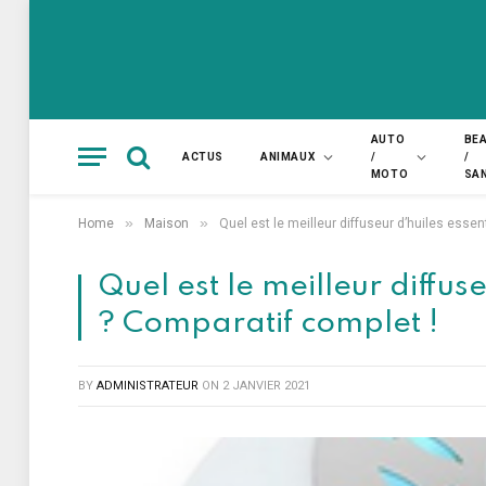
AUTO
BE
ACTUS
ANIMAUX
/
/
MOTO
SA
»
»
Home
Maison
Quel est le meilleur diffuseur d’huiles essen
Quel est le meilleur diffus
? Comparatif complet !
BY
ADMINISTRATEUR
ON
2 JANVIER 2021