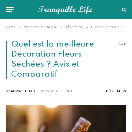
»
»
»
Home
Bricolage et travaux
Décoration
Quel est la meilleure Décoration Fleurs Séchées ? Avis et Comparatif
Quel est la meilleure
0
Décoration Fleurs
Séchées ? Avis et
Comparatif
BY
ADMINISTRATEUR
ON
26 OCTOBRE 2021
DÉCORATION