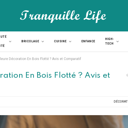
AUTÉ
HIGH-
BRICOLAGE
CUISINE
ENFANCE
TECH
NTÉ
lleure Décoration En Bois Flotté ? Avis et Comparatif
ation En Bois Flotté ? Avis et
DÉCORAT