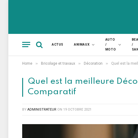
AUTO
BE
ACTUS
ANIMAUX
/
/
MOTO
SA
»
»
»
Home
Bricolage et travaux
Décoration
Quel est la mei
Quel est la meilleure Décor
Comparatif
BY
ADMINISTRATEUR
ON
19 OCTOBRE 2021