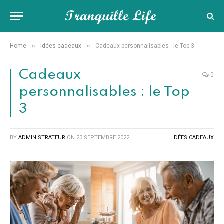
»
»
Home
Idées cadeaux
Cadeaux personnalisables : le Top 3
Cadeaux
0
personnalisables : le Top
3
BY
ADMINISTRATEUR
ON
23 SEPTEMBRE 2022
IDÉES CADEAUX