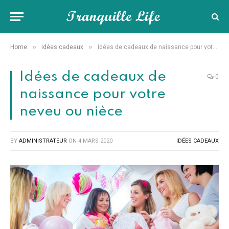
»
»
Home
Idées cadeaux
Idées de cadeaux de naissance pour votre neveu ou nièce
Idées de cadeaux de
0
naissance pour votre
neveu ou nièce
BY
ADMINISTRATEUR
ON
4 MARS 2020
IDÉES CADEAUX