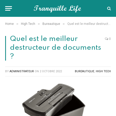
»
»
»
Home
High Tech
Bureautique
Quel est le meilleur destructeur de documents ?
Quel est le meilleur
0
destructeur de documents
?
BY
ADMINISTRATEUR
ON
2 OCTOBRE 2022
BUREAUTIQUE
,
HIGH TECH