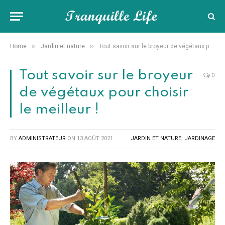
»
»
Home
Jardin et nature
Tout savoir sur le broyeur de végétaux pour choisir le meilleur !
Tout savoir sur le broyeur
0
de végétaux pour choisir
le meilleur !
BY
ADMINISTRATEUR
ON
13 AOÛT 2021
JARDIN ET NATURE
,
JARDINAGE