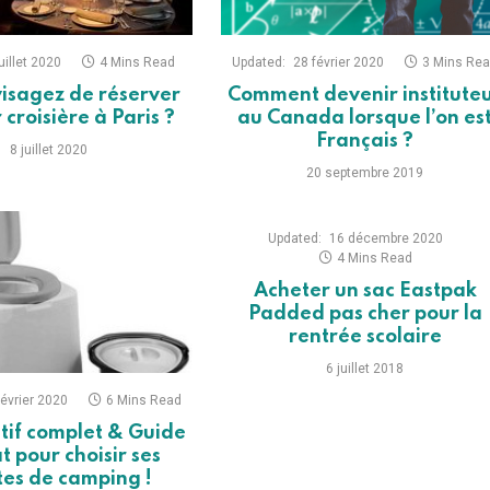
juillet 2020
4 Mins Read
Updated:
28 février 2020
3 Mins Re
isagez de réserver
Comment devenir institute
 croisière à Paris ?
au Canada lorsque l’on es
Français ?
8 juillet 2020
20 septembre 2019
Updated:
16 décembre 2020
4 Mins Read
Acheter un sac Eastpak
Padded pas cher pour la
rentrée scolaire
6 juillet 2018
février 2020
6 Mins Read
if complet & Guide
t pour choisir ses
ttes de camping !