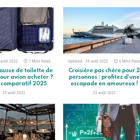
 août 2022
7 Mins Read
Updated:
23 août 2022
6 Mins Rea
ousse de toilette de
Croisière pas chère pour 
our avion acheter ?
personnes : profitez d’une
t comparatif 2025
escapade en amoureux !
25 août 2022
23 août 2022