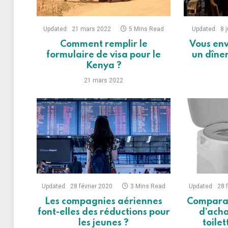
Updated:
21 mars 2022
5 Mins Read
Updated:
8 
Comment remplir le
Vous env
formulaire de visa pour le
un dîner
Kenya ?
21 mars 2022
Updated:
28 février 2020
3 Mins Read
Updated:
28 
Les compagnies aériennes
Comparat
font-elles des réductions pour
d’acha
les jeunes ?
toile