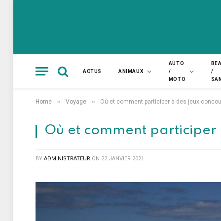
AUTO
BE
ACTUS
ANIMAUX
/
/
MOTO
SA
»
»
Home
Voyage
Où et comment participer à des jeux concou
Où et comment participer 
BY
ADMINISTRATEUR
ON
22 JANVIER 2021