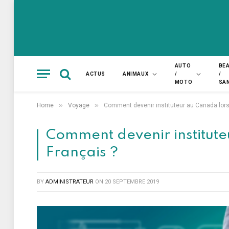
AUTO
BE
ACTUS
ANIMAUX
/
/
MOTO
SA
»
»
Home
Voyage
Comment devenir instituteur au Canada lorsq
Comment devenir institute
Français ?
BY
ADMINISTRATEUR
ON
20 SEPTEMBRE 2019