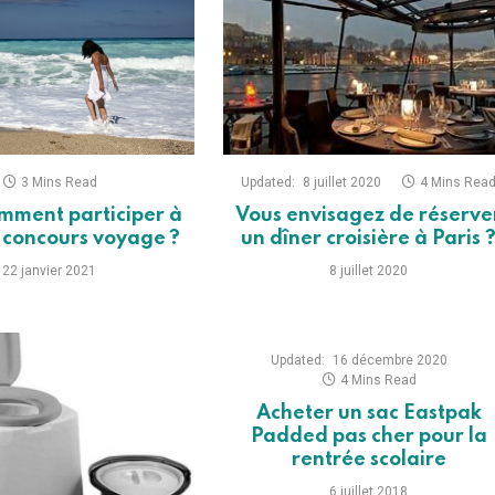
3 Mins Read
Updated:
8 juillet 2020
4 Mins Rea
mment participer à
Vous envisagez de réserve
 concours voyage ?
un dîner croisière à Paris 
22 janvier 2021
8 juillet 2020
Updated:
16 décembre 2020
4 Mins Read
Acheter un sac Eastpak
Padded pas cher pour la
rentrée scolaire
6 juillet 2018