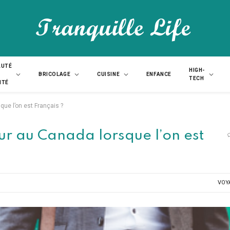
AUTÉ
HIGH-
BRICOLAGE
CUISINE
ENFANCE
TECH
NTÉ
ue l’on est Français ?
ur au Canada lorsque l’on est
VOY