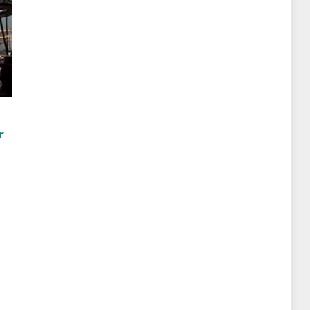
d
r
?