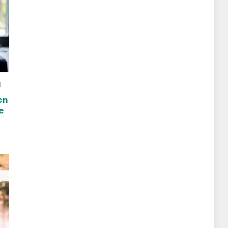
d
en
e