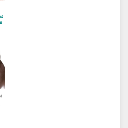
es
se
ad
k