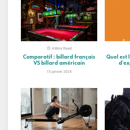
4 Mins Read
Comparatif : billard français
Quel est 
VS billard américain
d’ex
15 janvier 2024