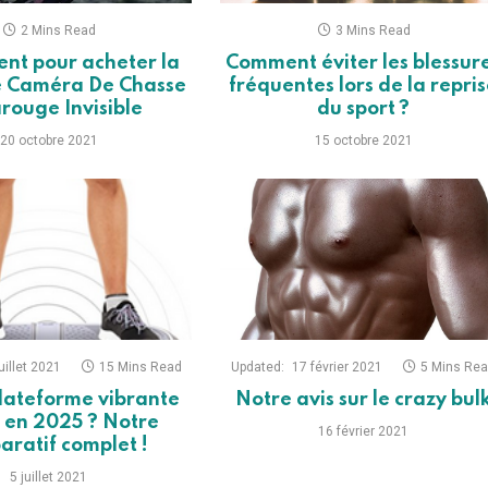
2 Mins Read
3 Mins Read
nt pour acheter la
Comment éviter les blessur
e Caméra De Chasse
fréquentes lors de la repri
arouge Invisible
du sport ?
20 octobre 2021
15 octobre 2021
uillet 2021
15 Mins Read
Updated:
17 février 2021
5 Mins Re
lateforme vibrante
Notre avis sur le crazy bul
r en 2025 ? Notre
16 février 2021
ratif complet !
5 juillet 2021