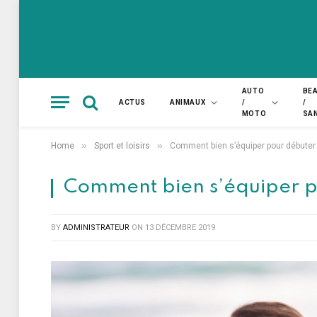
AUTO
BE
ACTUS
ANIMAUX
/
/
MOTO
SA
»
»
Home
Sport et loisirs
Comment bien s’équiper pour débuter 
Comment bien s’équiper po
BY
ADMINISTRATEUR
ON
13 DÉCEMBRE 2019