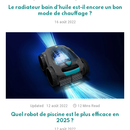
Le radiateur bain d’huile est-il encore un bon
mode de chauffage ?
16 août 2022
Updated:
12 août 2022
12 Mins Read
Quel robot de piscine est le plus efficace en
2025 ?
12 août 2022