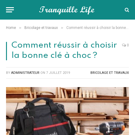
»
»
Home
Bricolage et travaux
Comment réussir à choisir la bonne clé à choc ?
Comment réussir à choisir
0
la bonne clé à choc ?
BY
ADMINISTRATEUR
ON
7 JUILLET 2019
BRICOLAGE ET TRAVAUX