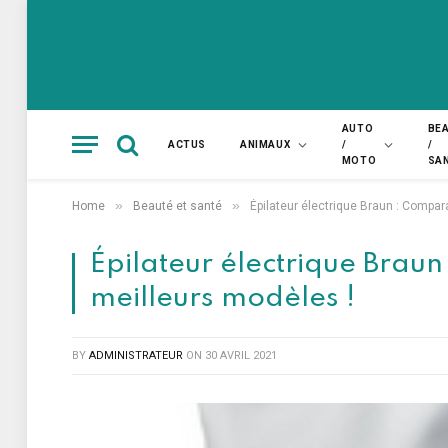
AUTO
BE
ACTUS
ANIMAUX
/
/
MOTO
SA
»
»
Home
Beauté et santé
Épilateur électrique Braun : Compar
Épilateur électrique Brau
meilleurs modèles !
BY
ADMINISTRATEUR
ON
30 AVRIL 2021