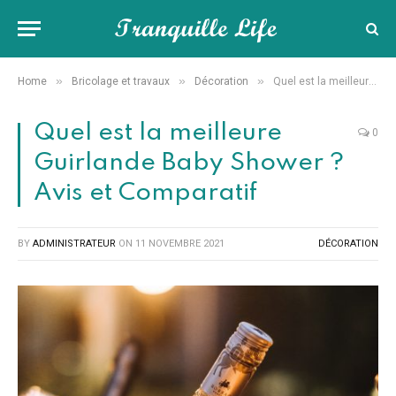
»
»
»
Home
Bricolage et travaux
Décoration
Quel est la meilleure Guirlande Baby Shower ? Avis et Comparatif
Quel est la meilleure
0
Guirlande Baby Shower ?
Avis et Comparatif
BY
ADMINISTRATEUR
ON
11 NOVEMBRE 2021
DÉCORATION